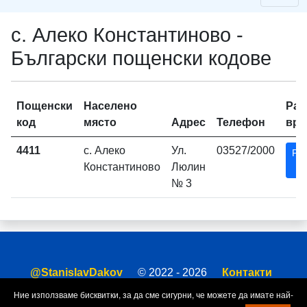
с. Алеко Константиново -
Български пощенски кодове
Пощенски
Населено
Раб
код
място
Адрес
Телефон
вре
4411
с. Алеко
Ул.
03527/2000
Ра
Константиново
Люлин
в
№ 3
@StanislavDakov
© 2022 - 2026
Контакти
За сайта
Условия за ползване
Ние използваме бисквитки, за да сме сигурни, че можете да имате най-