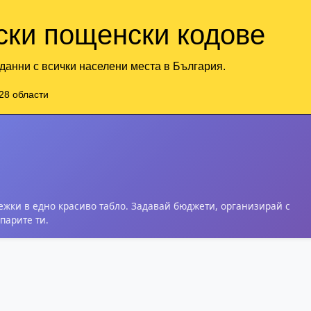
ски пощенски кодове
данни с всички населени места в България.
28 области
ежки в едно красиво табло. Задавай бюджети, организирай с
парите ти.