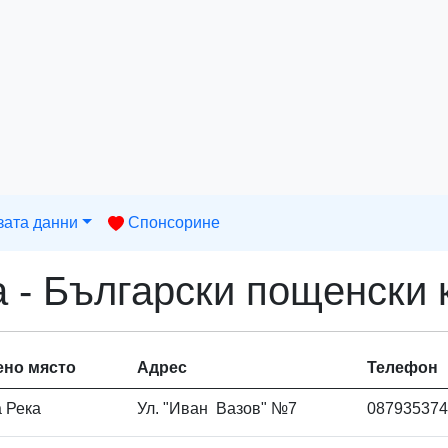
зата данни
Спонсорине
а - Български пощенски 
ено място
Адрес
Телефон
а Река
Ул. "Иван Вазов" №7
087935374