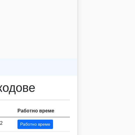
кодове
Работно време
2
Работно време