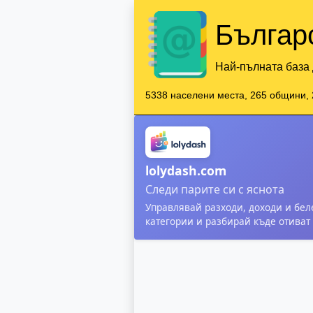
Българ
Най-пълната база 
5338 населени места, 265 общини, 
lolydash.com
Следи парите си с яснота
Управлявай разходи, доходи и бел
категории и разбирай къде отиват 