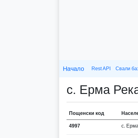
Начало
Rest API
Свали ба
с. Ерма Рек
Пощенски код
Насел
4997
с. Ерм