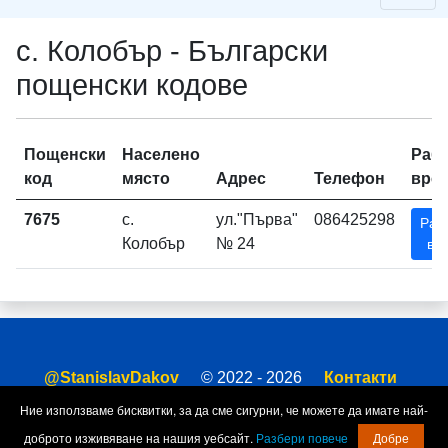
с. Колобър - Български
пощенски кодове
Пощенски
Населено
Раб
код
място
Адрес
Телефон
вре
7675
с.
ул."Първа"
086425298
Раб
Колобър
№ 24
вр
@StanislavDakov
© 2022 - 2026
Контакти
За сайта
Условия за ползване
Ние използваме бисквитки, за да сме сигурни, че можете да имате най-
доброто изживяване на нашия уебсайт.
Разбери повече
Добре